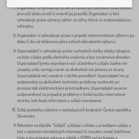
Organizátor si vyhradzuje právo zo závažných dôvodov súťaž skrátiť,
prerušiť alebo zrušiť či zmeniť jej pravidlá. Organizátor si tiež
vyhradzuje právo výmeny výhier za výhry, ktoré sú zodpovedajúcou
náhradou.
Organizátor si vyhradzuje právo v prípade nekomunikácie výhercu po
dobu 5 dní od ohlásenia výhry osloviť náhradného výhercu.
Usporiadateľ si vyhradzuje právo rozhodnúť všetky otázky týkajúce
sa tejto súťaže podľa vlastného uváženia a bez oznámenia dôvodov.
Usporiadateľ týmto nepreberá voči účastníkom súťaže žiadne iné
záväzky a títo nemajú nárok na akékoľvek iné plnenia zo strany
Usporiadateľa než uvedené v týchto pravidlách. Usporiadateľ nie je
zodpovedný za akékoľvek technické problémy vzniknuté pri
prenose dát elektronickými prostriedkami. Usporiadateľ nenesie
zodpovednosť za prípadné problémy s funkčnosťou internetové
stránky, kde budú informácie o súťaži uverejnené.
Súťaž prebieha súbežne v nasledujúcich krajinách: Česká republika,
Slovensko.
Kliknutím na tlačidlo "Súťažiť", súťažiaci súhlasí s pravidlami súťaže a
tiež s uložením kontaktných informácií (v rozsahu: email, telefónne
číslo a doručovacie adresa v súlade s GDPR) počas trvania a