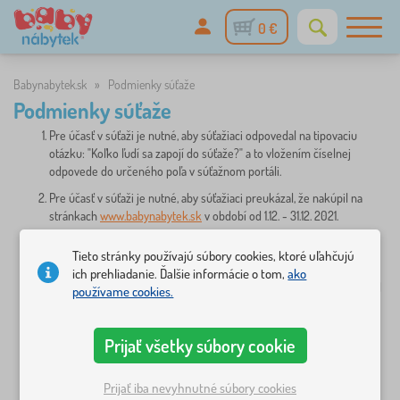
0 €
Babynabytek.sk
»
Podmienky súťaže
Podmienky súťaže
Pre účasť v súťaži je nutné, aby súťažiaci odpovedal na tipovaciu
otázku: "Koľko ľudí sa zapojí do súťaže?" a to vložením číselnej
odpovede do určeného poľa v súťažnom portáli.
Pre účasť v súťaži je nutné, aby súťažiaci preukázal, že nakúpil na
stránkach
www.babynabytek.sk
v období od 1.12. - 31.12. 2021.
Pre účasť v súťaži je nutné, aby súťažiaci sledoval profily nášho e-
Tieto stránky používajú súbory cookies, ktoré uľahčujú
shopu na
Facebooku
a
Instagramu
.
ich prehliadanie. Ďalšie informácie o tom,
ako
V prípade výhry, bude súťažiaci kontaktovaný na email, ktorý zadával
používame cookies.
pri vytváraní objednávky.
V prípade, že žiadny zo súťažiacich neodpovie na súťažnú otázku
Prijať všetky súbory cookie
správne, vyhráva súťažiaci s najbližším tipom.
V prípade, že na súťažnú otázku odpovie správne viac súťažiacich,
Prijať iba nevyhnutné súbory cookies
vyhráva súťažiaci, ktorý odpovedal skôr.