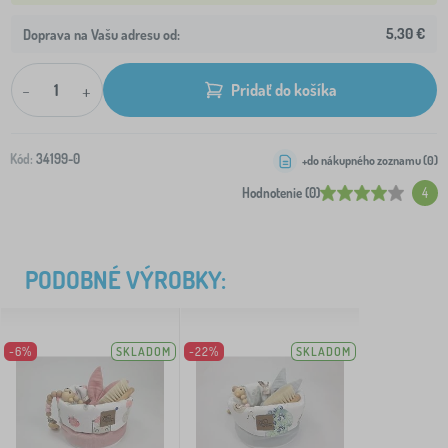
5,30 €
Doprava na Vašu adresu od:
-
+
Pridať do košíka
Kód:
34199-0
+do nákupného zoznamu (
0
)
Hodnotenie (0)
4
PODOBNÉ VÝROBKY:
-6%
SKLADOM
-22%
SKLADOM