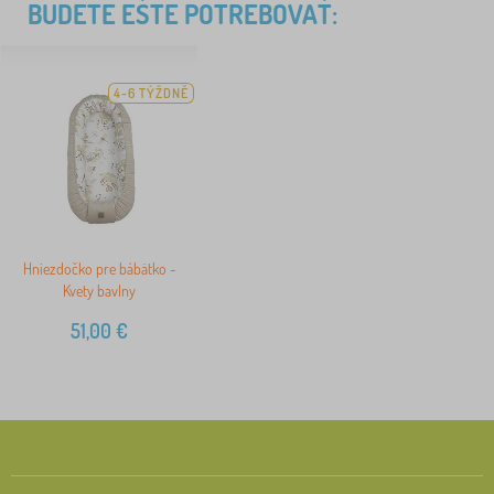
BUDETE EŠTE POTREBOVAŤ:
4-6 TÝŽDNĚ
Hniezdočko pre bábätko -
Kvety bavlny
51,00
€