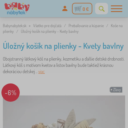
0 €
Babynabytek.sk
»
Všetko pre dojčatá
/
Prebaľovanie a kúpanie
/
Koše na
plienky
/
Úložný košík na plienky - Kvety bavlny
Úložný košík na plienky - Kvety bavlny
Obojstranný látkový kôš na plienky, kozmetiku a ďalšie detské drobnosti.
Látkový kôš s motívom kvetov a listov bavlny bude taktiež krásnou
dekoráciou detskej ..
viac
Zľavy
-6%