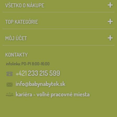
VŠETKO O NÁKUPE
TOP KATEGÓRIE
MÔJ ÚČET
KONTAKTY
infolinka:
PO-PI 8:00-16:00
+421
233 215 599
info@babynabytek.sk
kariéra - voľné pracovné miesta